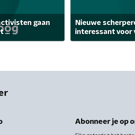
activisten gaan
Nieuwe scherpere
...
interessant voor
er
o
Abonneer je op o