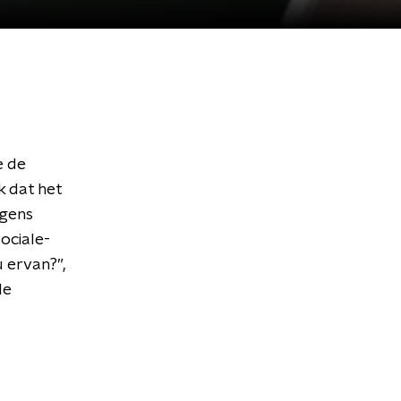
e de
k dat het
lgens
sociale-
 ervan?”,
de