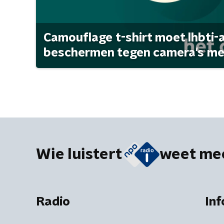
Camouflage t-shirt moet lhbti-
beschermen tegen camera's met 
Wie luistert
weet me
Radio
Inf