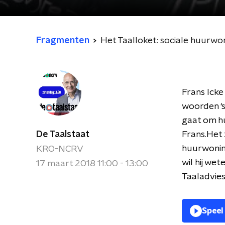
Fragmenten
Het Taalloket: sociale huurwo
Frans Icke
woorden ‘so
gaat om hu
De Taalstaat
Frans.Het z
huurwoning
KRO-NCRV
wil hij we
17 maart 2018 11:00 - 13:00
Taaladvies
Speel