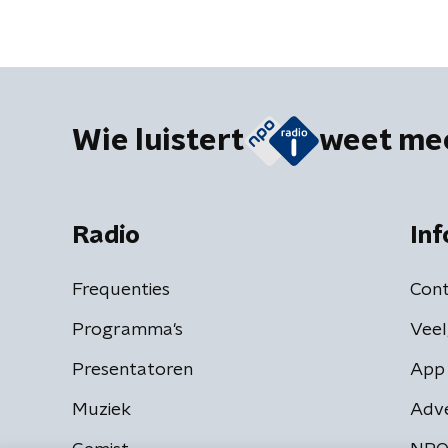
Wie luistert
weet me
Radio
Inf
Frequenties
Cont
Programma's
Veel
Presentatoren
App 
Muziek
Adv