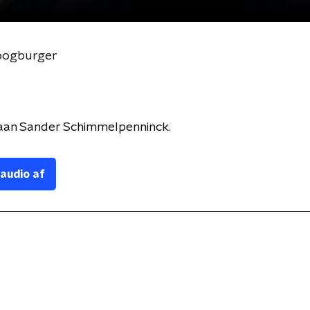
boogburger
aan Sander Schimmelpenninck.
 audio af