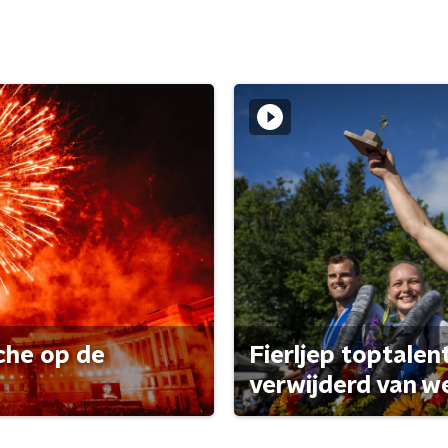
che op de
Fierljep toptalen
verwijderd van w