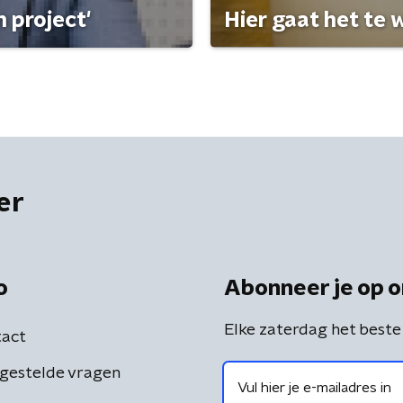
 project'
Hier gaat het te w
er
o
Abonneer je op o
Elke zaterdag het beste
act
gestelde vragen