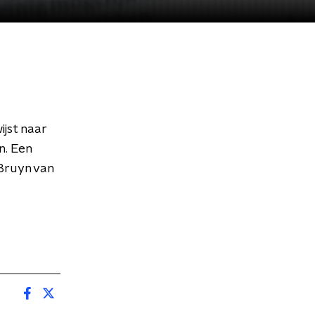
ijst naar
n. Een
Bruyn van