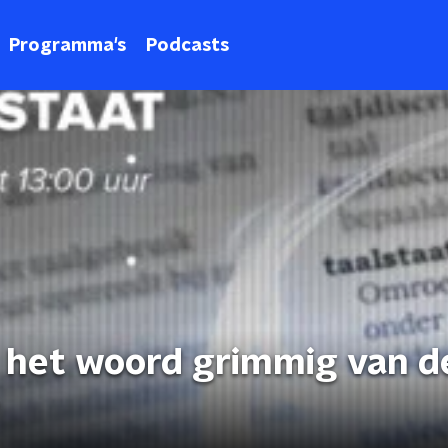
Programma's
Podcasts
t het woord grimmig van d