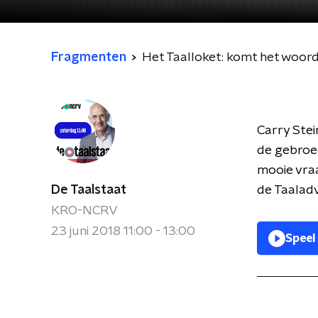
Fragmenten
Het Taalloket: komt het woor
Carry Stei
de gebroe
mooie vra
De Taalstaat
de Taaladv
KRO-NCRV
23 juni 2018 11:00 - 13:00
Speel