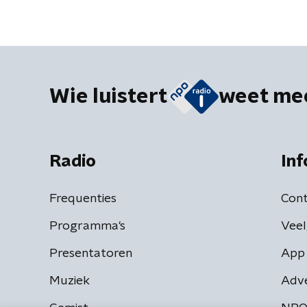
Wie luistert
weet me
Radio
Inf
Frequenties
Cont
Programma's
Veel
Presentatoren
App 
Muziek
Adv