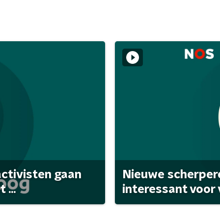
activisten gaan
Nieuwe scherpere
...
interessant voor