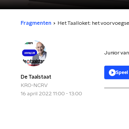
Fragmenten
Het Taalloket: het voorvoegse
Junior van
Speel
De Taalstaat
KRO-NCRV
16 april 2022 11:00 - 13:00