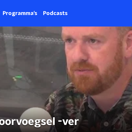
Programma's
Podcasts
voorvoegsel -ver