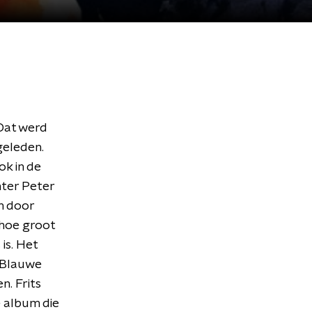
 Dat werd
geleden.
ok in de
hter Peter
n door
 hoe groot
is. Het
r Blauwe
n. Frits
e album die