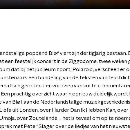
ndstalige popband Bløf viert zijn dertigjarig bestaan.
t een feestelijk concert in de Ziggodome, twee weken 
bum dat bij het jubileum hoort, Polaroid, verscheen er o
kunstenaars een bundeling van de teksten van tekstdic
hematisch geordend en voorzien van korte commentare
. Een prachtig overzicht waarin opnieuw duidelijk wordt
e van Bløf aan de Nederlandstalige muziekgeschiedenis 
Liefs uit Londen, over Harder Dan Ik Hebben Kan, ove
 Umoja, over Zoutelande ... het is teveel om op te noeme
esprek met Peter Slager over de liedjes van het nieuwst