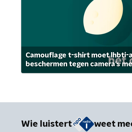
Camouflage t-shirt moet lhbti-
beschermen tegen camera's met 
Wie luistert
weet me