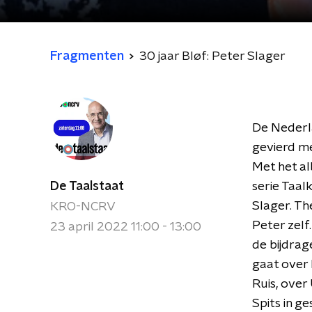
Fragmenten
30 jaar Bløf: Peter Slager
De Nederla
gevierd me
Met het al
De Taalstaat
serie Taal
Slager. T
KRO-NCRV
Peter zelf
23 april 2022 11:00 - 13:00
de bijdrag
gaat over 
Ruis, over
Spits in g