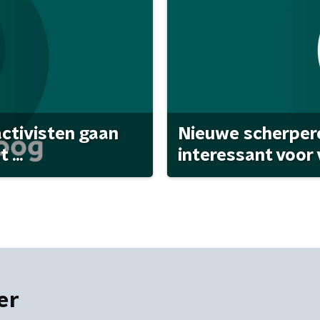
activisten gaan
Nieuwe scherpere
...
interessant voor
er