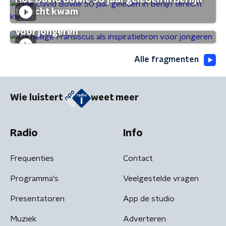
Hoe David Bowie 50 jaar geleden in Berlijn
terecht kwam
De heilige Fransiscus als inspiratiebron
voor jongeren
Alle fragmenten
Wie luistert
weet meer
Radio
Info
Frequenties
Contact
Programma's
Veelgestelde vragen
Presentatoren
App de studio
Muziek
Adverteren