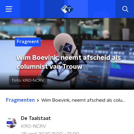
Fragment
Wim Boevink, neemt afscheid als
columnist van Trouw
foto:
KRO-NCRV
Fragmenten
Wim Boevink, neemt afscheid als columnist van Trouw
De Taalstaat
KRO-NCRV