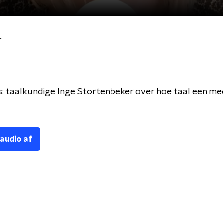
r
: taalkundige Inge Stortenbeker over hoe taal een med
 audio af