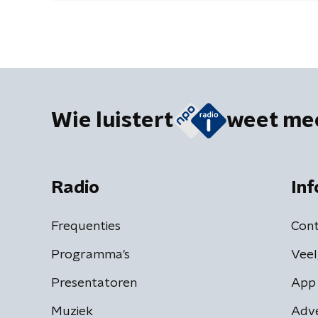
Wie luistert
weet me
Radio
Inf
Frequenties
Cont
Programma's
Veel
Presentatoren
App 
Muziek
Adv