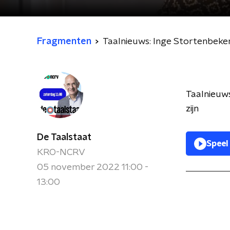
Fragmenten
Taalnieuws: Inge Stortenbeke
Taalnieuws
zijn
De Taalstaat
Speel
KRO-NCRV
05 november 2022 11:00 -
13:00