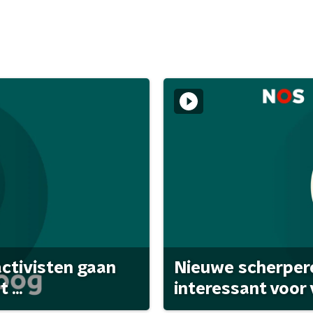
activisten gaan
Nieuwe scherpere
...
interessant voor