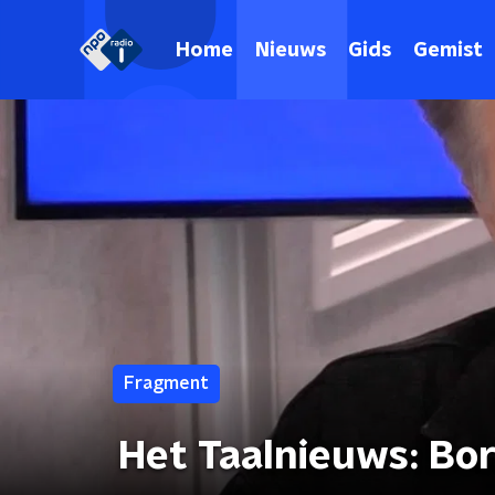
Home
Nieuws
Gids
Gemist
Fragment
Het Taalnieuws: Bor