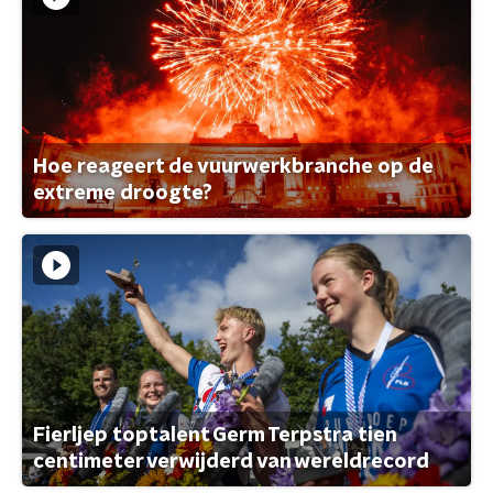
Hoe reageert de vuurwerkbranche op de
extreme droogte?
Fierljep toptalent Germ Terpstra tien
centimeter verwijderd van wereldrecord