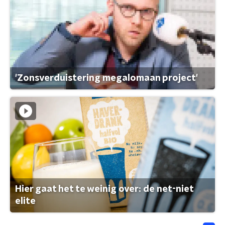
'Zonsverduistering megalomaan project'
Hier gaat het te weinig over: de net-niet
elite