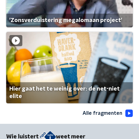
'Zonsverduistering megalomaan project'
Hier gaat het te weinig over: de net-niet
elite
Alle fragmenten
Wie luistert
weet meer