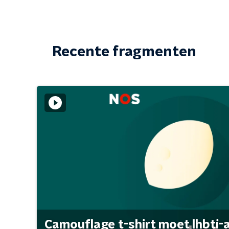
Recente fragmenten
Camouflage t-shirt moet lhbti-