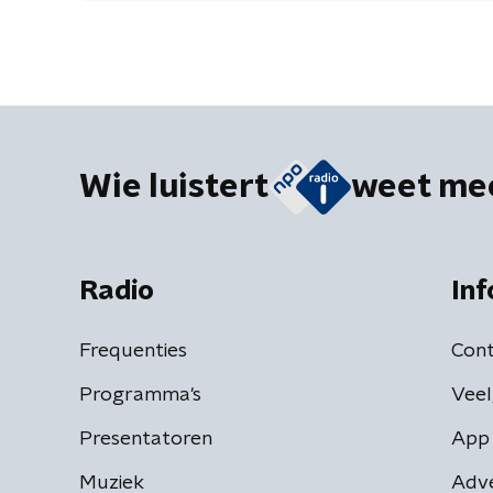
Wie luistert
weet me
Radio
Inf
Frequenties
Cont
Programma's
Veel
Presentatoren
App 
Muziek
Adv