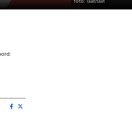
foto:
Taalstaat
oord: