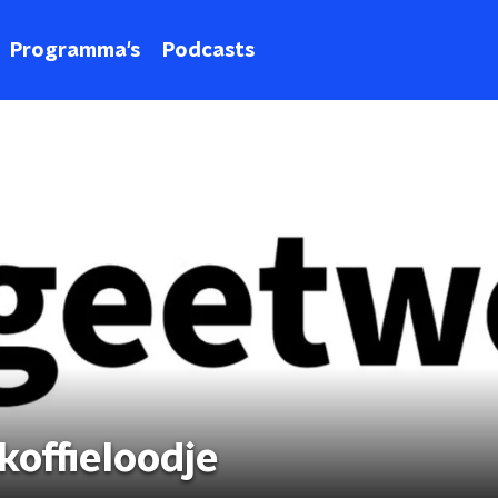
Programma's
Podcasts
offieloodje