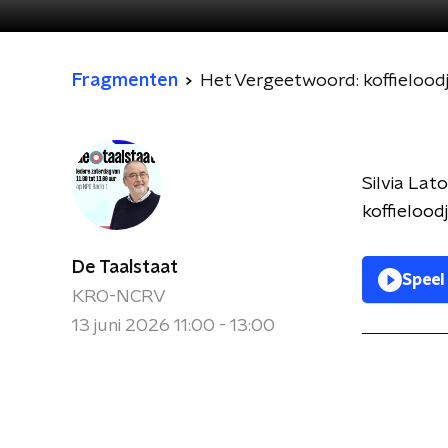
Fragmenten
Het Vergeetwoord: koffielood
Silvia Lat
koffieloodj
De Taalstaat
Speel
KRO-NCRV
13 juni 2026 11:00 - 13:00