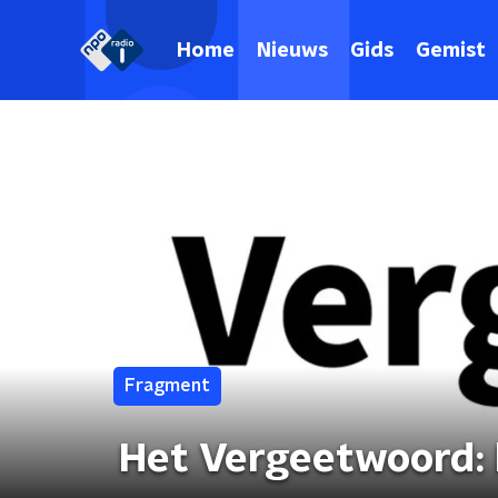
Home
Nieuws
Gids
Gemist
Fragment
Het Vergeetwoord: k