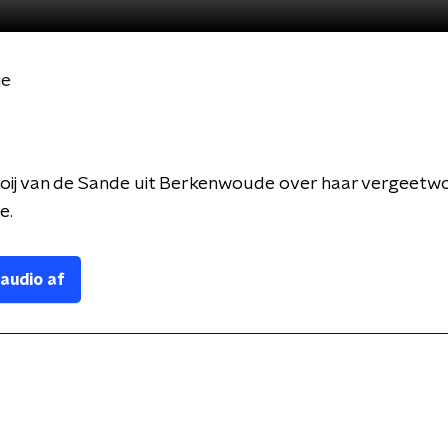
je
ooij van de Sande uit Berkenwoude over haar vergeetw
e.
 audio af