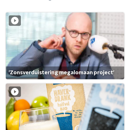
'Zonsverduistering megalomaan project'