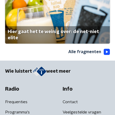
Hier gaat het te weinig over: de net-niet
elite
Alle fragmenten
Wie luistert
weet meer
Radio
Info
Frequenties
Contact
Programma's
Veelgestelde vragen