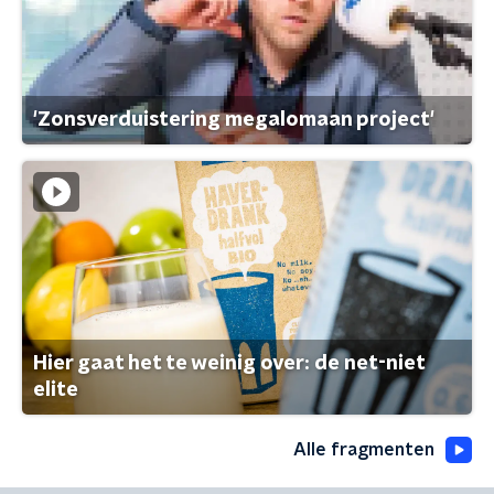
'Zonsverduistering megalomaan project'
Hier gaat het te weinig over: de net-niet
elite
Alle fragmenten