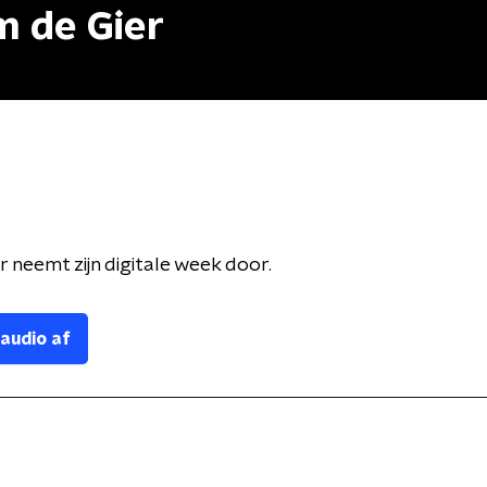
m de Gier
r neemt zijn digitale week door.
 audio af