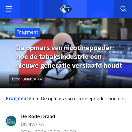
Fragment
De opmars van nicotinepoeder:
hoe de tabaksindustrie een
nieuwe generatie verslaafd houdt
foto:
BNNVARA
Fragmenten
De opmars van nicotinepoeder: hoe de tabaksindustrie een nieuwe generatie verslaafd houdt
De Rode Draad
BNNVARA