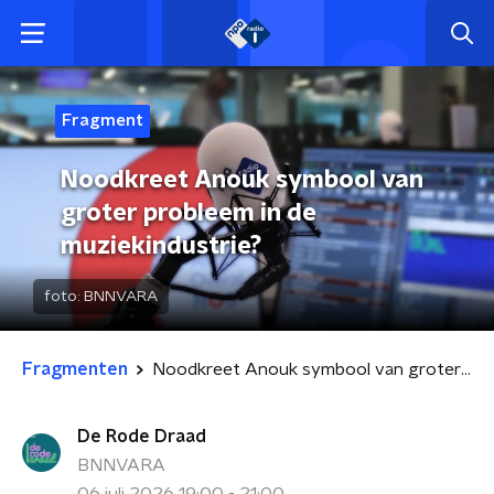
Fragment
Noodkreet Anouk symbool van
groter probleem in de
muziekindustrie?
foto:
BNNVARA
Fragmenten
Noodkreet Anouk symbool van groter probleem in de muziekindustrie?
De Rode Draad
BNNVARA