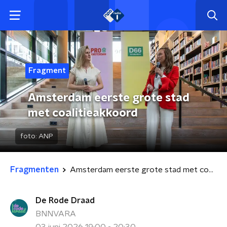
Fragment
Amsterdam eerste grote stad
met coalitieakkoord
foto:
ANP
Fragmenten
Amsterdam eerste grote stad met coalitieakkoord
De Rode Draad
BNNVARA