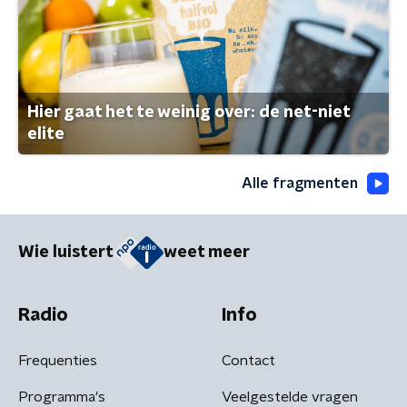
Hier gaat het te weinig over: de net-niet
elite
Alle fragmenten
Wie luistert
weet meer
Radio
Info
Frequenties
Contact
Programma's
Veelgestelde vragen