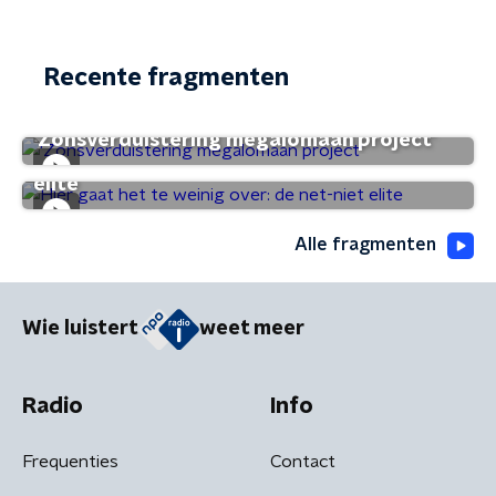
Recente fragmenten
'Zonsverduistering megalomaan project'
Hier gaat het te weinig over: de net-niet
elite
Alle fragmenten
Wie luistert
weet meer
Radio
Info
Frequenties
Contact