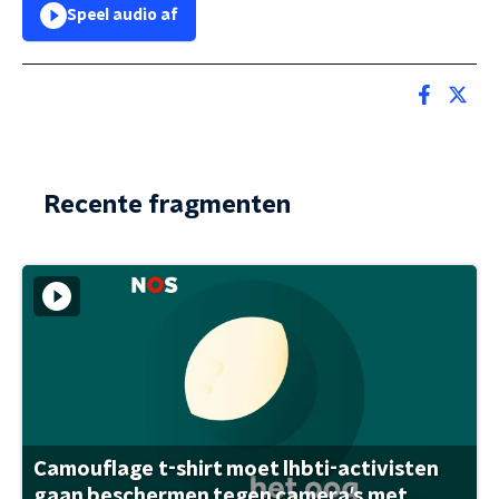
Speel audio af
Recente fragmenten
Camouflage t-shirt moet lhbti-activisten
gaan beschermen tegen camera's met ...