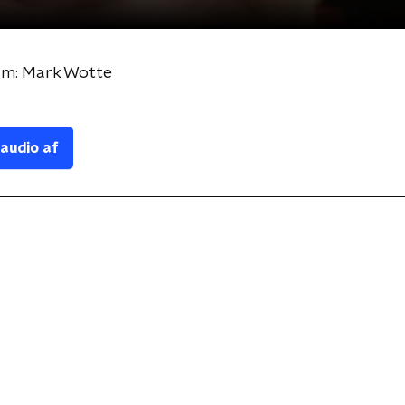
um: Mark Wotte
 audio af