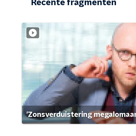
Recente fragmenten
'Zonsverduistering megalomaan