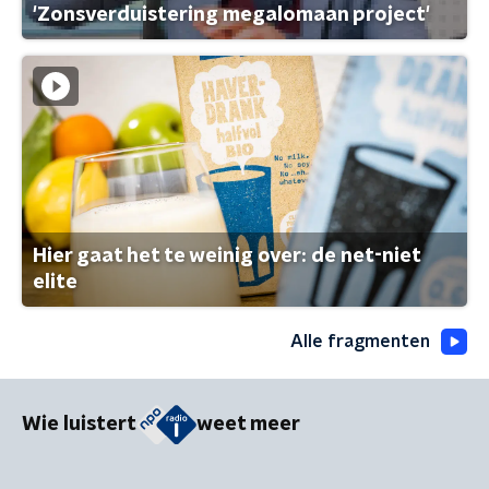
'Zonsverduistering megalomaan project'
Hier gaat het te weinig over: de net-niet
elite
Alle fragmenten
Wie luistert
weet meer