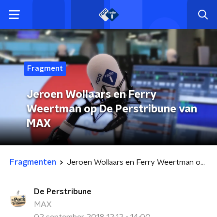
Fragment
Jeroen Wollaars en Ferry
Weertman op De Perstribune van
MAX
Fragmenten
Jeroen Wollaars en Ferry Weertman op De Perstribune van MAX
De Perstribune
MAX