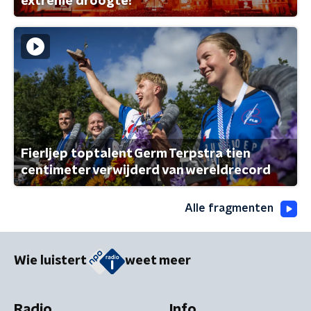
extreme droogte?
Fierljep toptalent Germ Terpstra tien
centimeter verwijderd van wereldrecord
Alle fragmenten
Wie luistert
weet meer
Radio
Info