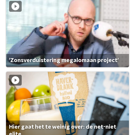
'Zonsverduistering megalomaan project'
Hier gaat het te weinig over: de net-niet
elite