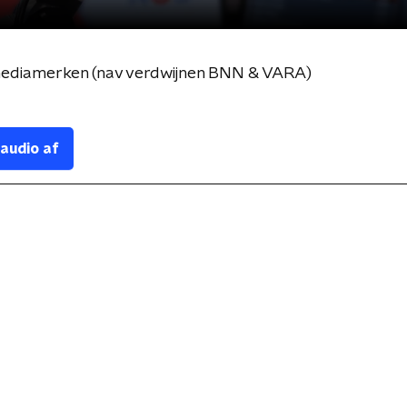
mediamerken (nav verdwijnen BNN & VARA)
 audio af