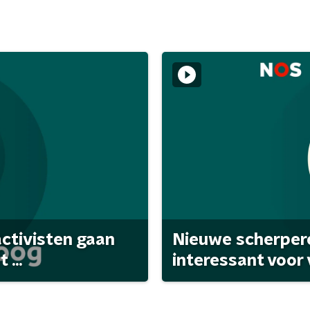
activisten gaan
Nieuwe scherpere
...
interessant voor