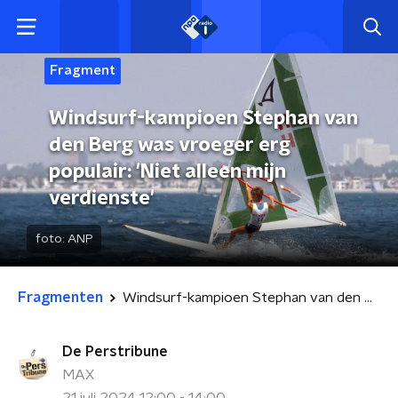
Fragment
Windsurf-kampioen Stephan van
den Berg was vroeger erg
populair: 'Niet alleen mijn
verdienste'
foto:
ANP
Fragmenten
Windsurf-kampioen Stephan van den Berg was vroeger erg populair: 'Niet alleen mijn verdienste'
De Perstribune
MAX