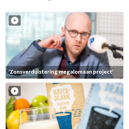
'Zonsverduistering megalomaan project'