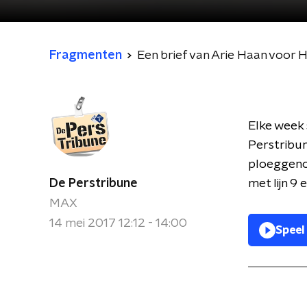
Fragmenten
Een brief van Arie Haan voor 
Elke week 
Perstribun
ploeggenoo
De Perstribune
met lijn 9
MAX
14 mei 2017 12:12 - 14:00
Speel