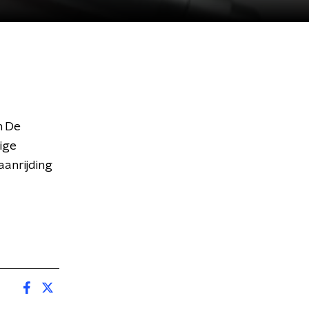
n De
ige
aanrijding