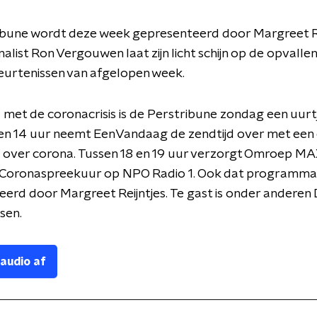
ibune wordt deze week gepresenteerd door Margreet Re
alist Ron Vergouwen laat zijn licht schijn op de opvalle
urtenissen van afgelopen week.
 met de coronacrisis is de Perstribune zondag een uurtj
 en 14 uur neemt EenVandaag de zendtijd over met een
 over corona. Tussen 18 en 19 uur verzorgt Omroep MA
e Coronaspreekuur op NPO Radio 1. Ook dat programma
erd door Margreet Reijntjes. Te gast is onder anderen
ssen.
 audio af