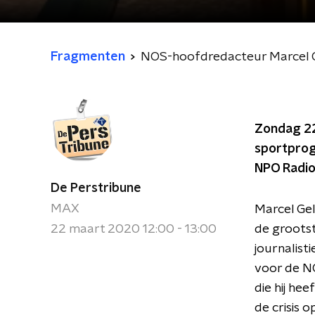
Fragmenten
NOS-hoofdredacteur Marcel Ge
Zondag 22 
sportpr
NPO Radio 
De Perstribune
MAX
Marcel Gel
22 maart 2020 12:00 - 13:00
de grootst
journalist
voor de NOS
die hij he
de crisis 