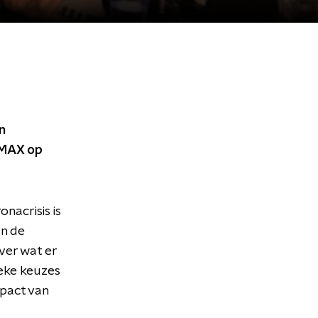
n
j MAX op
nacrisis is
an de
ver wat er
ieke keuzes
mpact van