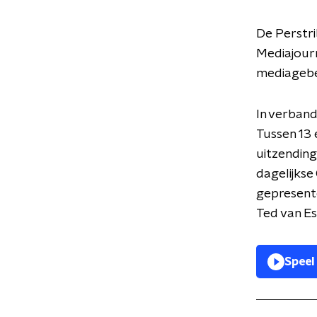
De Perstr
Mediajourn
mediagebe
In verband
Tussen 13
uitzending
dagelijks
gepresente
Ted van E
Speel