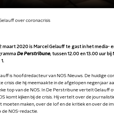
lauff over coronacrisis
maart 2020 is Marcel Gelauff te gast in het media- e
ogramma
De Perstribune
, tussen 12.00 en 13.00 uur bi
1.
auff is hoofdredacteur van NOS Nieuws. De huidige coro
e crisis die hij meemaakte in de afgelopen negen jaar a
ieke top van de NOS. In De Perstribune vertelt Gelauff o
 komt kijken bij de crisis. Hij vertelt over de journalist
eft moeten maken, over de lof en de kritiek en over de i
op de NOS-redactie.