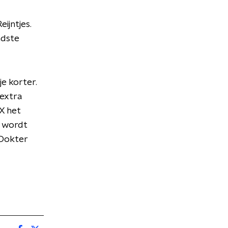
ijntjes.
ndste
e korter.
 extra
X het
 wordt
 Dokter