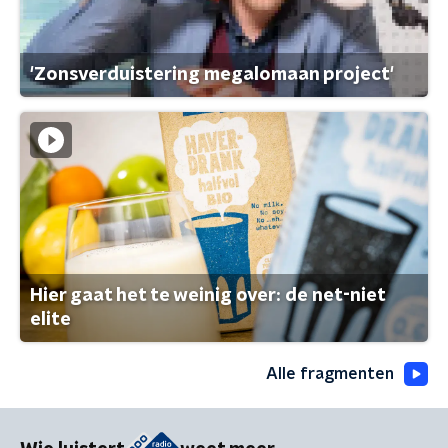
'Zonsverduistering megalomaan project'
Hier gaat het te weinig over: de net-niet
elite
Alle fragmenten