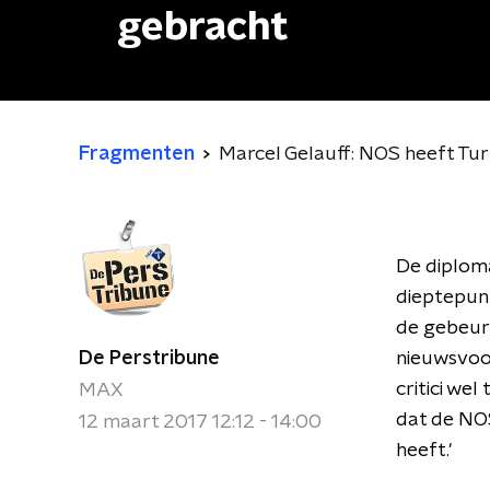
gebracht
Fragmenten
Marcel Gelauff: NOS heeft Tu
De diploma
dieptepunt
de gebeurt
De Perstribune
nieuwsvoor
critici we
MAX
dat de NO
12 maart 2017 12:12 - 14:00
heeft.'