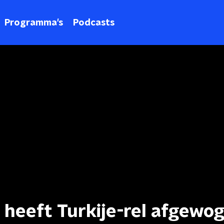
Programma's
Podcasts
 heeft Turkije-rel afgewo