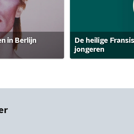
 in Berlijn
De heilige Fransi
jongeren
er