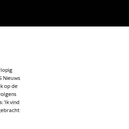
rlopig
OS Nieuws
ek op de
volgens
 'Ik vind
gebracht