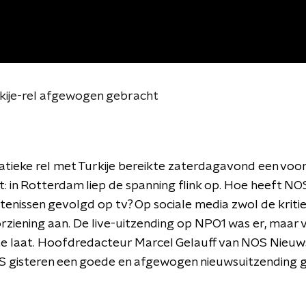
rkije-rel afgewogen gebracht
tieke rel met Turkije bereikte zaterdagavond een voo
: in Rotterdam liep de spanning flink op. Hoe heeft N
enissen gevolgd op tv? Op sociale media zwol de kriti
ziening aan. De live-uitzending op NPO1 was er, maar 
l te laat. Hoofdredacteur Marcel Gelauff van NOS Nieuws:
S gisteren een goede en afgewogen nieuwsuitzending 