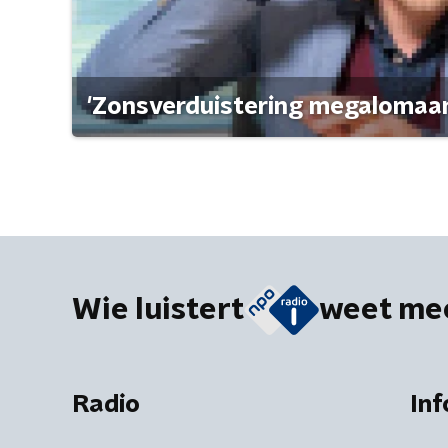
'Zonsverduistering megalomaan
Wie luistert
weet me
Radio
Inf