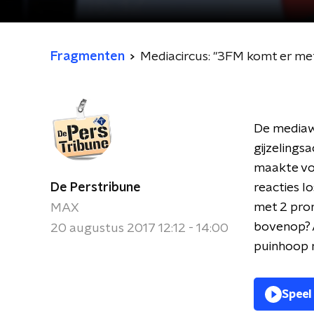
Fragmenten
Mediacircus: "3FM komt er m
De mediaw
gijzelings
maakte voo
De Perstribune
reacties 
met 2 prom
MAX
bovenop? A
20 augustus 2017 12:12 - 14:00
puinhoop n
Speel