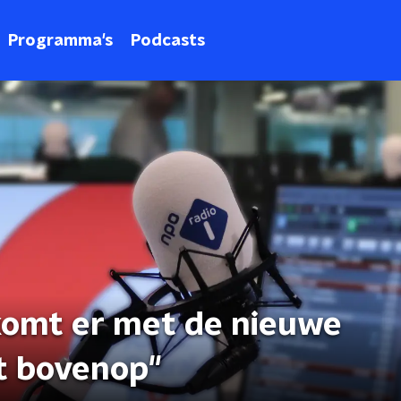
Programma's
Podcasts
komt er met de nieuwe
t bovenop"