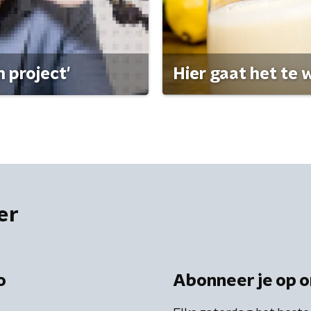
 project'
Hier gaat het te w
er
o
Abonneer je op o