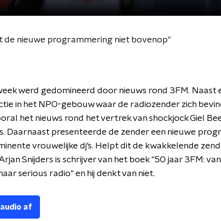
et de nieuwe programmering niet bovenop"
eek werd gedomineerd door nieuws rond 3FM. Naast 
actie in het NPO-gebouw waar de radiozender zich bevin
ral het nieuws rond het vertrek van shockjock Giel Bee
los. Daarnaast presenteerde de zender een nieuwe pro
inente vrouwelijke dj's. Helpt dit de kwakkelende zend
rjan Snijders is schrijver van het boek "
50 jaar 3FM: van 
aar serious radio" en hij denkt van niet.
 audio af