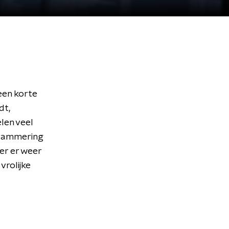
een korte
dt,
len veel
grammering
er er weer
vrolijke