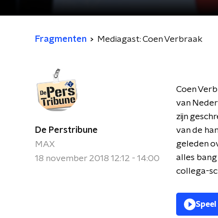
Fragmenten
Mediagast: Coen Verbraak
Coen Verbr
van Nederla
zijn gesch
De Perstribune
van de han
geleden o
MAX
alles ban
18 november 2018 12:12 - 14:00
collega-sch
Speel