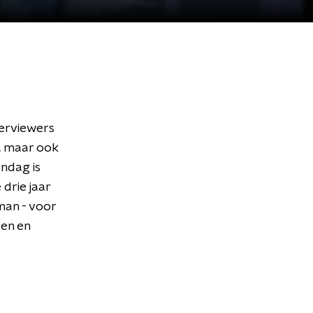
terviewers
', maar ook
ondag is
drie jaar
man - voor
en en