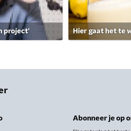
 project'
Hier gaat het te w
er
o
Abonneer je op o