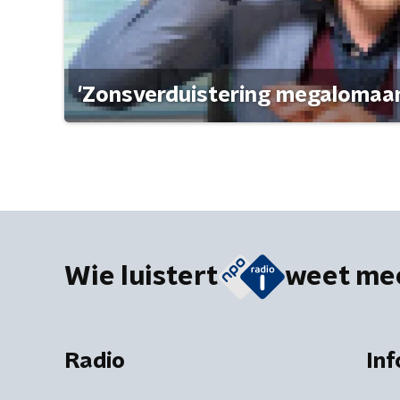
'Zonsverduistering megalomaan
Wie luistert
weet me
Radio
Inf