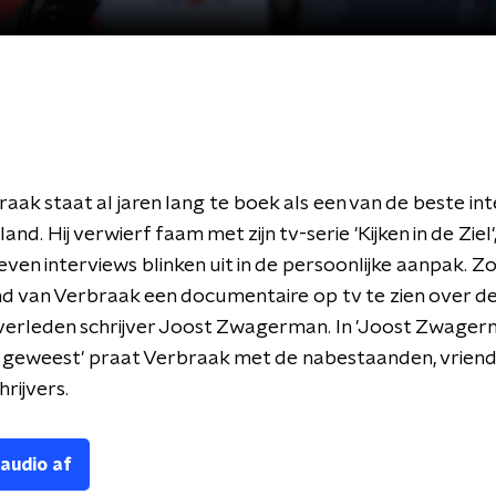
aak staat al jaren lang te boek als een van de beste in
nd. Hij verwierf faam met zijn tv-serie 'Kijken in de Ziel
reven interviews blinken uit in de persoonlijke aanpak. Z
d van Verbraak een documentaire op tv te zien over de 
verleden schrijver Joost Zwagerman. In 'Joost Zwager
g geweest' praat Verbraak met de nabestaanden, vriend
rijvers.
 audio af