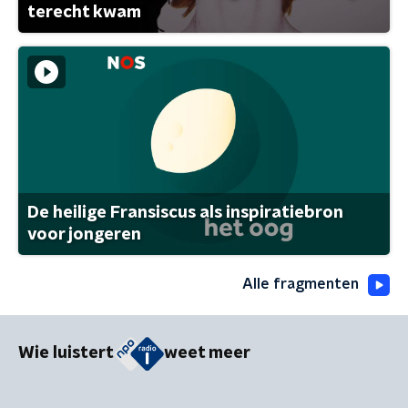
terecht kwam
De heilige Fransiscus als inspiratiebron
voor jongeren
Alle fragmenten
Wie luistert
weet meer