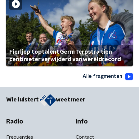
Fierljep toptalent Germ Terpstra tien
centimeter verwijderd van wereldrecord
Alle fragmenten
Wie luistert
weet meer
Radio
Info
Frequenties
Contact