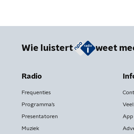
Wie luistert
weet me
Radio
Inf
Frequenties
Cont
Programma's
Veel
Presentatoren
App 
Muziek
Adv