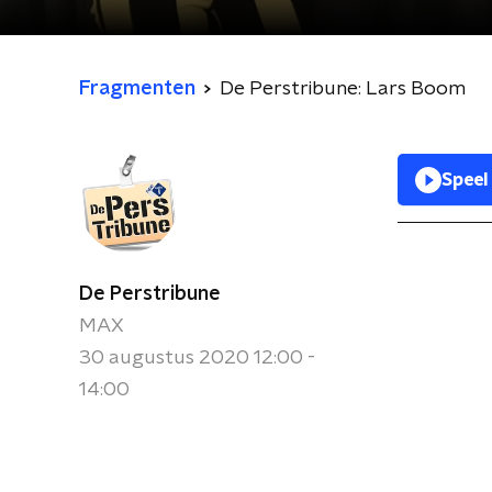
Fragmenten
De Perstribune: Lars Boom
Speel
De Perstribune
MAX
30 augustus 2020 12:00 -
14:00