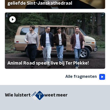
geliefde Sint-Janskathedraal
Animal Road speelt live bij Ter Plekke!
Alle fragmenten
Wie luistert
weet meer