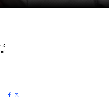
dig
er.