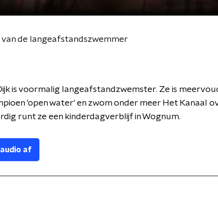
id van de langeafstandszwemmer
Dijk is voormalig langeafstandzwemster. Ze is meervou
pioen 'open water' en zwom onder meer Het Kanaal ov
dig runt ze een kinderdagverblijf in Wognum.
 audio af