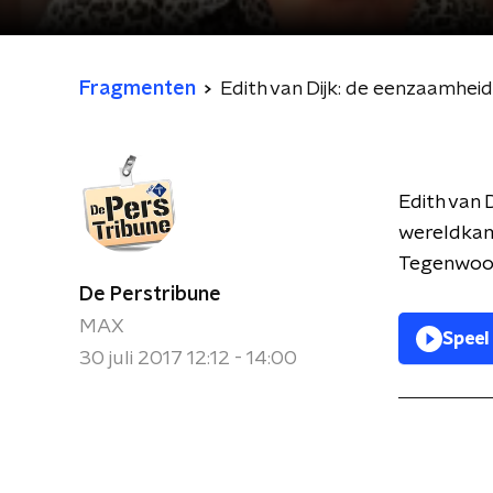
Fragmenten
Edith van Dijk: de eenzaamhe
Edith van 
wereldkam
Tegenwoor
De Perstribune
MAX
Speel
30 juli 2017 12:12 - 14:00