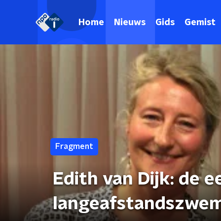
Home
Nieuws
Gids
Gemist
Fragment
Edith van Dijk: de 
langeafstandszwe