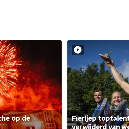
che op de
Fierljep toptalen
verwijderd van w