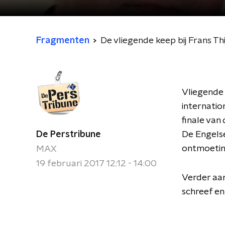
Fragmenten
De vliegende keep bij Frans Thi
Vliegende 
internatio
finale van
De Perstribune
De Engelse
ontmoetin
MAX
19 februari 2017 12:12 - 14:00
Verder aan
schreef en