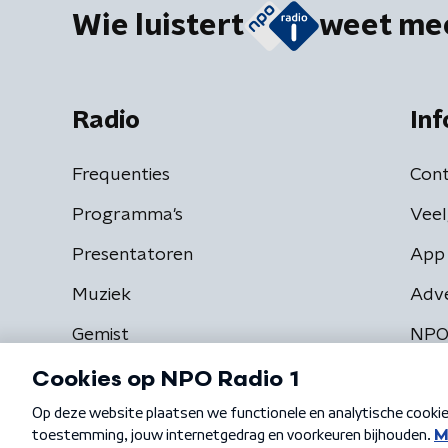
Wie luistert
weet me
Radio
Inf
Frequenties
Cont
Programma's
Veel
Presentatoren
App 
Muziek
Adv
Gemist
NPO
Algemene voorwaarden
Privacybeleid