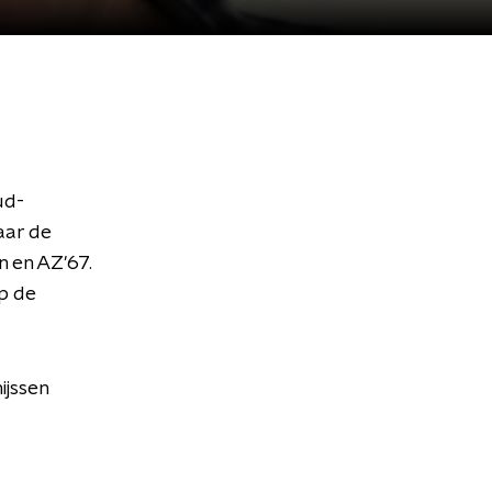
ud-
aar de
n en AZ'67.
p de
ijssen