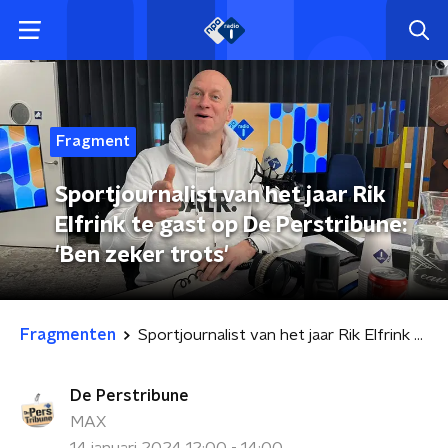
Fragment
Sportjournalist van het jaar Rik
Elfrink te gast op De Perstribune:
'Ben zeker trots'
Fragmenten
Sportjournalist van het jaar Rik Elfrink te gast op De Perstribune: 'Ben zeker trots'
De Perstribune
MAX