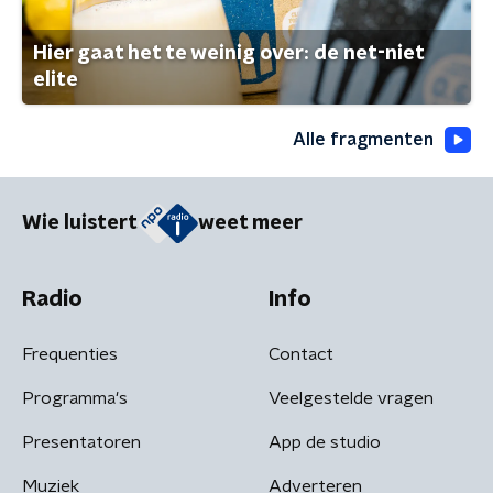
Hier gaat het te weinig over: de net-niet
elite
Alle fragmenten
Wie luistert
weet meer
Radio
Info
Frequenties
Contact
Programma's
Veelgestelde vragen
Presentatoren
App de studio
Muziek
Adverteren