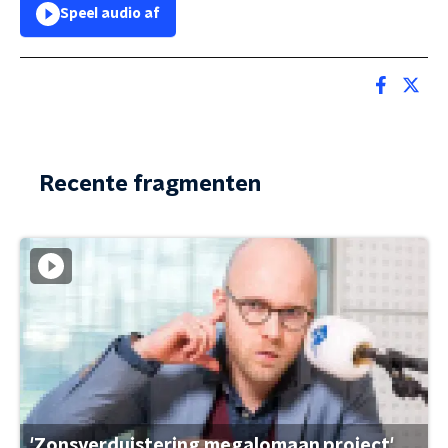
Speel audio af
Recente fragmenten
'Zonsverduistering megalomaan project'