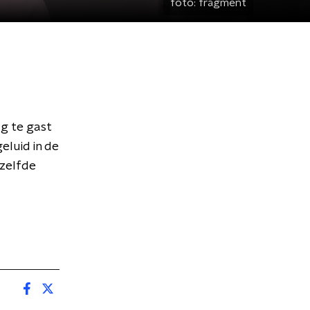
foto:
fragment
g te gast
eluid in de
ezelfde