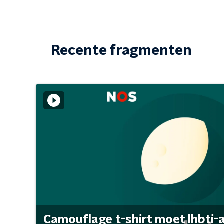
Recente fragmenten
Camouflage t-shirt moet lhbti-