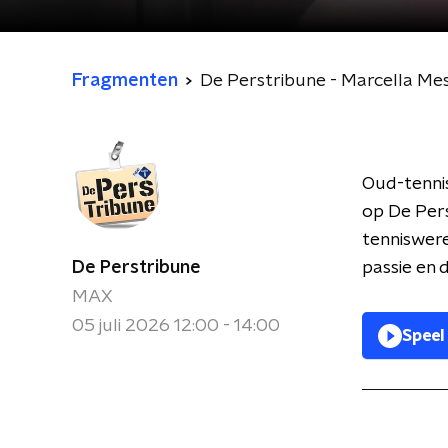
Fragmenten
De Perstribune - Marcella Me
Oud-tenni
op De Pers
tenniswere
De Perstribune
passie en 
MAX
05 juli 2026 12:00 - 14:00
Speel