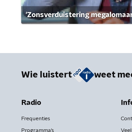
'Zonsverduistering megalomaan
Wie luistert
weet me
Radio
Inf
Frequenties
Cont
Programma's
Veel