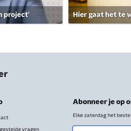
 project'
Hier gaat het te w
er
o
Abonneer je op o
Elke zaterdag het beste
act
gestelde vragen