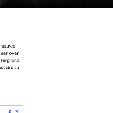
 nieuwe
lleen over
chtergrond
ast
Brand