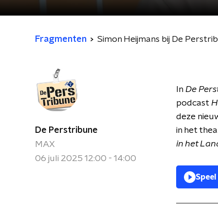
Fragmenten
Simon Heijmans bij De Perstrib
In
De Pers
podcast
H
deze nieuw
De Perstribune
in het the
in het Lan
MAX
06 juli 2025 12:00 - 14:00
Speel