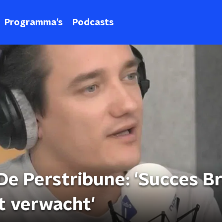
Programma's
Podcasts
De Perstribune: 'Succes B
it verwacht'