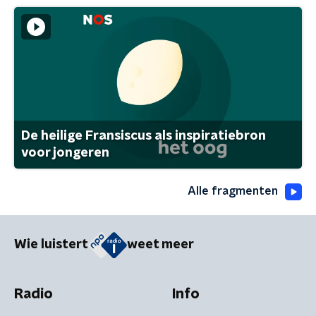
De heilige Fransiscus als inspiratiebron
voor jongeren
Alle fragmenten
Wie luistert
weet meer
Radio
Info