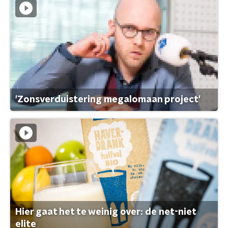
'Zonsverduistering megalomaan project'
Hier gaat het te weinig over: de net-niet
elite