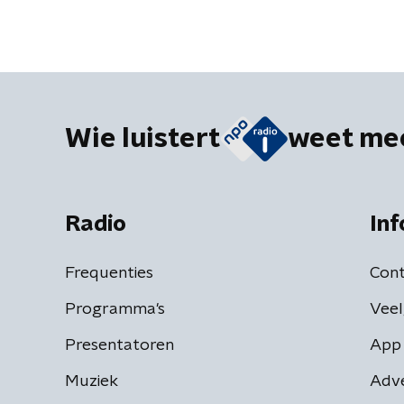
Wie luistert
weet me
Radio
Inf
Frequenties
Cont
Programma's
Veel
Presentatoren
App 
Muziek
Adv