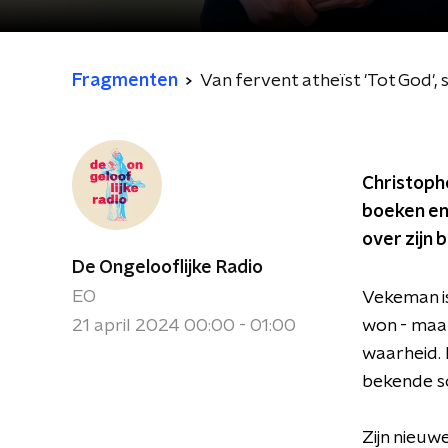
Fragmenten
Van fervent atheïst 'Tot God',
Christophe
boeken en 
over zijn 
De Ongelooflijke Radio
EO
Vekeman is
21 april 2024 00:00 - 01:00
won - maar
waarheid. 
bekende sc
Zijn nieuw