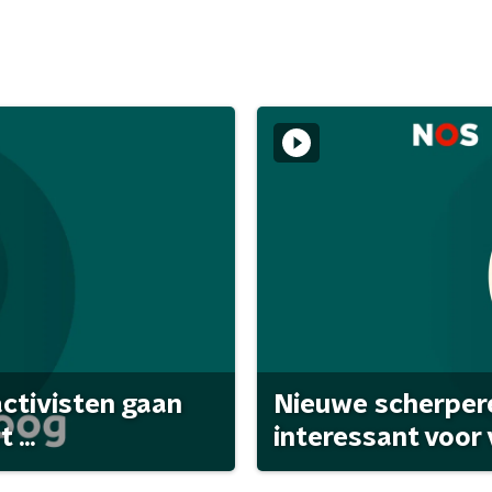
activisten gaan
Nieuwe scherpere
...
interessant voor