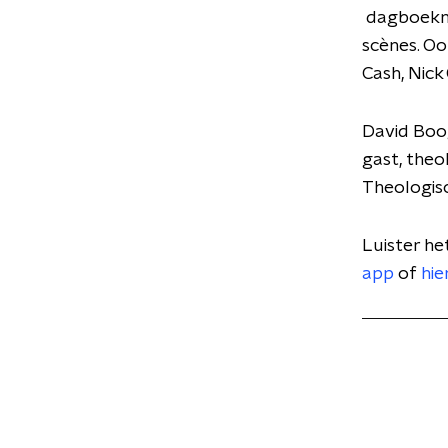
dagboeknot
scènes. Oo
Cash, Nick
David Boo
gast, theo
Theologisc
Luister he
app
of
hie