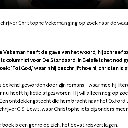
 schrijver Christophe Vekeman ging op zoek naar de waa
 Vekeman heeft de gave van het woord, hij schreef zo
is columnist voor De Standaard. In België is het nodi
boek: 'Tot God,' waarin hij beschrijft hoe hij christen i
 bekend geworden door zijn romans - waarmee hij litera
 nu heeft hij fictie afgezworen. Hij wil alleen nog op zo
Een ontdekkingstocht die hem bracht naar het Oxford 
hrijver C.S. Lewis, waar Christophe iets bijzonders me
e boek is een genre op zich, het bevat reisverslagen,