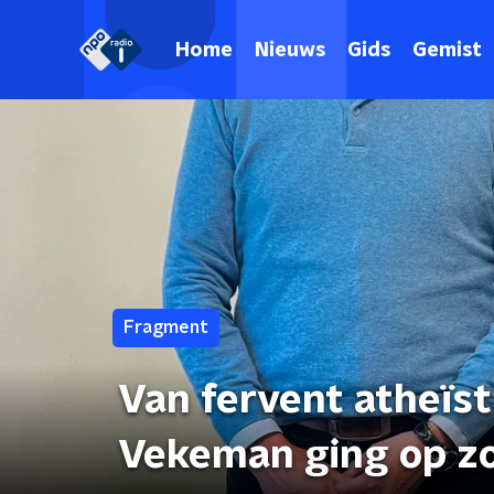
Home
Nieuws
Gids
Gemist
Fragment
Van fervent atheïst 
Vekeman ging op zo