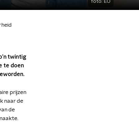
foto:
EO
rheid
'n twintig
ge te doen
s geworden.
ire prijzen
ek naar de
van de
emaakte.