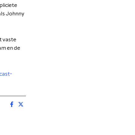
liciete
 als Johnny
t vaste
am en de
cast-