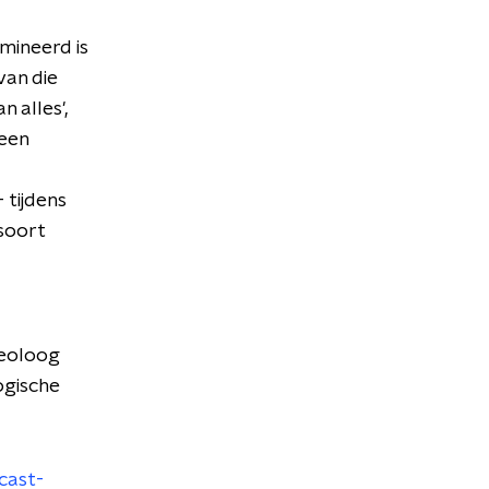
mineerd is
van die
 alles',
geen
 tijdens
 soort
heoloog
ogische
cast-