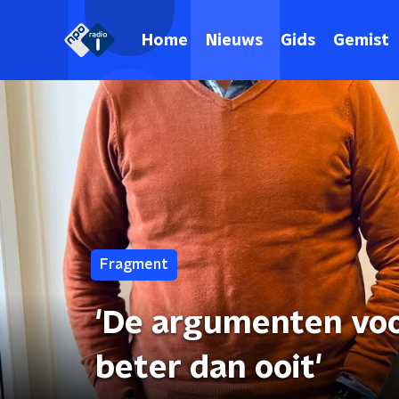
Home
Nieuws
Gids
Gemist
Fragment
'De argumenten voo
beter dan ooit'