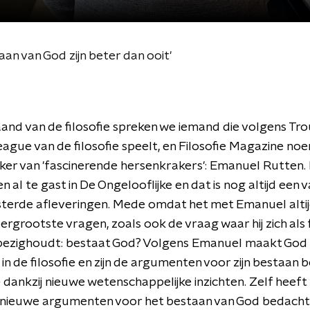
n van God zijn beter dan ooit'
and van de filosofie spreken we iemand die volgens Tro
ague van de filosofie speelt, en Filosofie Magazine n
er van 'fascinerende hersenkrakers': Emanuel Rutten. Hi
n al te gast in De Ongelooflijke en dat is nog altijd een 
sterde afleveringen. Mede omdat het met Emanuel alti
lergrootste vragen, zoals ook de vraag waar hij zich als 
bezighoudt: bestaat God? Volgens Emanuel maakt God
n de filosofie en zijn de argumenten voor zijn bestaan 
 dankzij nieuwe wetenschappelijke inzichten. Zelf heeft 
nieuwe argumenten voor het bestaan van God bedacht 