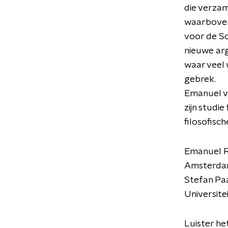
die verzam
waarboven
voor de So
nieuwe arg
waar veel 
gebrek.
Emanuel vo
zijn studie
filosofisc
Emanuel Ru
Amsterdam
Stefan Pa
Universite
Luister he