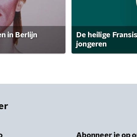
 in Berlijn
De heilige Fransi
jongeren
er
o
Abonneer je op o