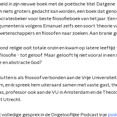
eld in zijn nieuwe boek met de poëtische titel Datgene
 niets groters gedacht kan worden, een boek dat geno
cratesbeker voor beste filosofieboek van het jaar. Een 
umenten is volgens Emanuel zelfs een soort 'theorie van
wetenschappers en filosofen naar zoeken. Aan branie 
nd religie ooit totale onzin en kwam op latere leeftijd -
 filosofie - tot geloof. Maar gelooft hij niet vooral in een
he en abstracte God?
tten is als filosoof verbonden aan de Vrije Universiteit
, en ik spreek hem uiteraard samen met vaste gast, t
as, professor ook aan de VU in Amsterdam en de Theol
it Utrecht.
t volledige gesprek in de Ongelooflijke Podcast in je
pod