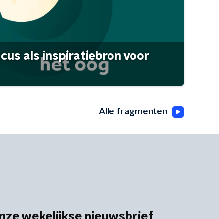
scus als inspiratiebron voor
Alle fragmenten
nze wekelijkse nieuwsbrief