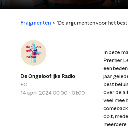
Fragmenten
'De argumenten voor het bestaa
In deze ma
Premier Le
een bedenk
De Ongelooflijke Radio
jaar gelede
best belui
EO
over de al
14 april 2024 00:00 - 01:00
veel mee 
comeback i
ooit, mede
meerdere 